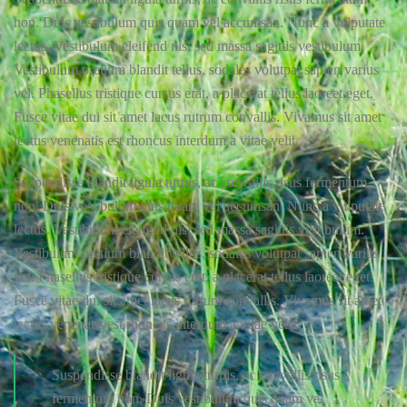
non. Duis vestibulum quis quam vel accumsan. Nunc a vulputate
lectus. Vestibulum eleifend nisl sed massa sagittis vestibulum.
Vestibulum pretium blandit tellus, sodales volutpat sapien varius
vel. Phasellus tristique cursus erat, a placerat tellus laoreet eget.
Fusce vitae dui sit amet lacus rutrum convallis. Vivamus sit amet
lectus venenatis est rhoncus interdum a vitae velit.
Suspendisse blandit ligula turpis, ac convallis risus fermentum
non. Duis vestibulum quis quam vel accumsan. Nunc a vulputate
lectus. Vestibulum eleifend nisl sed massa sagittis vestibulum.
Vestibulum pretium blandit tellus, sodales volutpat sapien varius
vel. Phasellus tristique cursus erat, a placerat tellus laoreet eget.
Fusce vitae dui sit amet lacus rutrum convallis. Vivamus sit amet
lectus venenatis est rhoncus interdum a vitae velit.
Suspendisse blandit ligula turpis, ac convallis risus
fermentum non. Duis vestibulum quis quam vel