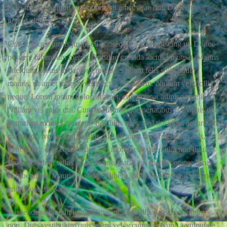
at lectus elementum vestibulum sit amet vitae dui. Donec ut
gravida lorem.
Cras tristique turpis justo, eu consequat sem adipiscing ut. Donec
posuere bibendum metus. Quisque gravida luctus volutpat. Mauris
interdum, lectus in dapibus molestie, quam felis sollicitudin
mauris, sit amet tempus velit lectus nec lorem. Nullam vel mollis
neque. Lorem ipsum dolor sit amet, consectetur adipiscing elit.
Nullam vel enim dui. Cum sociis natoque penatibus et magnis dis
parturient montes, nascetur ridiculus mus. Sed tincidunt accumsan
massa id viverra. Sed sagittis, nisl sit amet imperdiet convallis,
nunc tortor consequat tellus, vel molestie neque nulla non ligula.
Proin tincidunt tellus ac porta volutpat. Cras mattis congue lacus
id bibendum. Mauris ut sodales libero. Maecenas feugiat sit amet
enim in accumsan.
Suspendisse blandit ligula turpis, ac convallis risus fermentum
non. Duis vestibulum quis quam vel accumsan. Nunc a vulputate