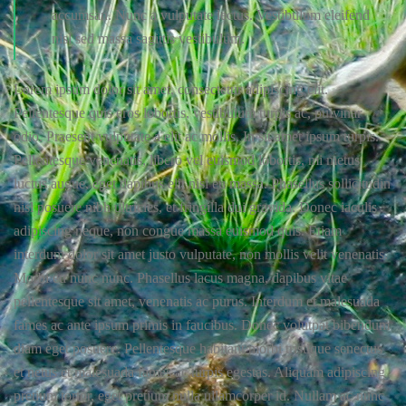
accumsan. Nunc a vulputate lectus. Vestibulum eleifend
nisl sed massa sagittis vestibulum.
Lorem ipsum dolor sit amet, consectetur adipiscing elit.
Pellentesque quis eros lobortis, vestibulum turpis ac, pulvinar
odio. Praesent vulputate a elit ac mollis. In sit amet ipsum turpis.
Pellentesque venenatis, libero vel euismod lobortis, mi metus
luctus augue, eget dapibus elit nisi eu massa. Phasellus sollicitudin
nisl posuere nibh ultricies, et fringilla dui gravida. Donec iaculis
adipiscing neque, non congue massa euismod quis. Etiam
interdum dolor sit amet justo vulputate, non mollis velit venenatis.
Morbi eu nunc nunc. Phasellus lacus magna, dapibus vitae
pellentesque sit amet, venenatis ac purus. Interdum et malesuada
fames ac ante ipsum primis in faucibus. Donec volutpat bibendum
diam eget posuere. Pellentesque habitant morbi tristique senectus
et netus et malesuada fames ac turpis egestas. Aliquam adipiscing
pretium tortor, eget pretium nulla ullamcorper id. Nullam ac nunc