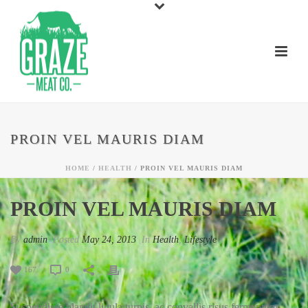
PROIN VEL MAURIS DIAM
HOME
/
HEALTH
/ PROIN VEL MAURIS DIAM
PROIN VEL MAURIS DIAM
By
admin
Posted
May 24, 2013
In
Health
,
Lifestyle
167
0
Suspendisse blandit ligula turpis, ac convallis risus fermentum