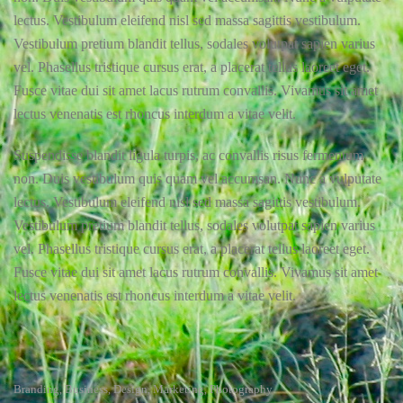
lectus. Vestibulum eleifend nisl sed massa sagittis vestibulum.
Vestibulum pretium blandit tellus, sodales volutpat sapien varius
vel. Phasellus tristique cursus erat, a placerat tellus laoreet eget.
Fusce vitae dui sit amet lacus rutrum convallis. Vivamus sit amet
lectus venenatis est rhoncus interdum a vitae velit.
Suspendisse blandit ligula turpis, ac convallis risus fermentum
non. Duis vestibulum quis quam vel accumsan. Nunc a vulputate
lectus. Vestibulum eleifend nisl sed massa sagittis vestibulum.
Vestibulum pretium blandit tellus, sodales volutpat sapien varius
vel. Phasellus tristique cursus erat, a placerat tellus laoreet eget.
Fusce vitae dui sit amet lacus rutrum convallis. Vivamus sit amet
lectus venenatis est rhoncus interdum a vitae velit.
Branding
Business
Design
Marketing
Photography
,
,
,
,