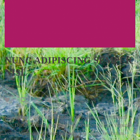
NUNC ADIPISCING SEMPER
NISL
By
admin
Posted
May 24, 2013
In
Health
,
Lifestyle
87
0
Suspendisse blandit ligula turpis, ac convallis risus fermentum
non. Duis vestibulum quis quam vel accumsan. Nunc a vulputate
lectus. Vestibulum eleifend nisl sed massa sagittis vestibulum.