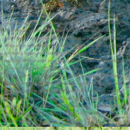
Lorem ipsum dolor sit amet, consectetur adipiscing elit.
Pellentesque quis eros lobortis, vestibulum turpis ac, pulvinar
odio. Praesent vulputate a elit ac mollis. In sit amet ipsum turpis.
Pellentesque venenatis, libero vel euismod lobortis, mi metus
luctus augue, eget dapibus elit nisi eu massa. Phasellus sollicitudin
nisl posuere nibh ultricies, et fringilla dui gravida. Donec iaculis
adipiscing neque, non congue massa euismod quis. Etiam
interdum dolor sit amet justo vulputate, non mollis velit venenatis.
Morbi eu nunc nunc. Phasellus lacus magna, dapibus vitae
pellentesque sit amet, venenatis ac purus. Interdum et malesuada
fames ac ante ipsum primis in faucibus. Donec volutpat bibendum
diam eget posuere. Pellentesque habitant morbi tristique senectus
et netus et malesuada fames ac turpis egestas. Aliquam adipiscing
pretium tortor, eget pretium nulla ullamcorper id. Nullam ac nunc
at lectus elementum vestibulum sit amet vitae dui. Donec ut
gravida lorem.