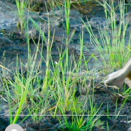
vel. Phasellus tristique cursus erat, a placerat tellus laoreet eget.
Fusce vitae dui sit amet lacus rutrum convallis. Vivamus sit amet
lectus venenatis est rhoncus interdum a vitae velit.
Suspendisse blandit ligula turpis, ac convallis risus fermentum
non. Duis vestibulum quis quam vel accumsan. Nunc a vulputate
lectus. Vestibulum eleifend nisl sed massa sagittis vestibulum.
Vestibulum pretium blandit tellus, sodales volutpat sapien varius
vel. Phasellus tristique cursus erat, a placerat tellus laoreet eget.
Fusce vitae dui sit amet lacus rutrum convallis. Vivamus sit amet
lectus venenatis est rhoncus interdum a vitae velit.
Branding
Business
Design
Marketing
Photography
,
,
,
,
admin