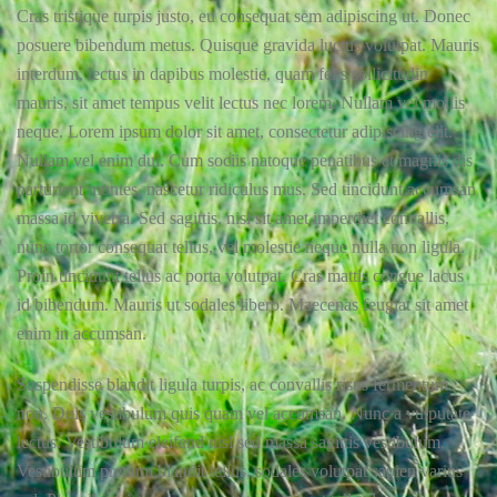
Cras tristique turpis justo, eu consequat sem adipiscing ut. Donec
posuere bibendum metus. Quisque gravida luctus volutpat. Mauris
interdum, lectus in dapibus molestie, quam felis sollicitudin
mauris, sit amet tempus velit lectus nec lorem. Nullam vel mollis
neque. Lorem ipsum dolor sit amet, consectetur adipiscing elit.
Nullam vel enim dui. Cum sociis natoque penatibus et magnis dis
parturient montes, nascetur ridiculus mus. Sed tincidunt accumsan
massa id viverra. Sed sagittis, nisl sit amet imperdiet convallis,
nunc tortor consequat tellus, vel molestie neque nulla non ligula.
Proin tincidunt tellus ac porta volutpat. Cras mattis congue lacus
id bibendum. Mauris ut sodales libero. Maecenas feugiat sit amet
enim in accumsan.
Suspendisse blandit ligula turpis, ac convallis risus fermentum
non. Duis vestibulum quis quam vel accumsan. Nunc a vulputate
lectus. Vestibulum eleifend nisl sed massa sagittis vestibulum.
Vestibulum pretium blandit tellus, sodales volutpat sapien varius