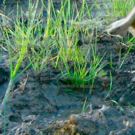
Vestibulum pretium blandit tellus, sodales volutpat sapien varius
vel. Phasellus tristique cursus erat, a placerat tellus laoreet eget.
Fusce vitae dui sit amet lacus rutrum convallis. Vivamus sit amet
lectus venenatis est rhoncus interdum a vitae velit.
Suspendisse blandit ligula turpis, ac convallis risus fermentum
non. Duis vestibulum quis quam vel accumsan. Nunc a vulputate
lectus. Vestibulum eleifend nisl sed massa sagittis vestibulum.
Vestibulum pretium blandit tellus, sodales volutpat sapien varius
vel. Phasellus tristique cursus erat, a placerat tellus laoreet eget.
Fusce vitae dui sit amet lacus rutrum convallis. Vivamus sit amet
lectus venenatis est rhoncus interdum a vitae velit.
Suspendisse blandit ligula turpis, ac convallis risus
fermentum non. Duis vestibulum quis quam vel
accumsan. Nunc a vulputate lectus. Vestibulum eleifend
nisl sed massa sagittis vestibulum.