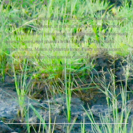
0
0
Phasellus aliquet tempus ligula, mollis imperdiet massa dignissim
eu. Mauris ac risus neque, ut pulvinar risus. Nam in commodo
turpis. Maecenas sed tortor justo, ut tempus augue. Sed malesuada
molestie sapien, eget pharetra tellus blandit vel. Duis mattis
semper viverra. Mauris id pharetra tortor. Fusce ultrices sapien
felis, et tristique diam. Nam gravida euismod convallis. Ut nunc
sapien, egestas vitae suscipit eget, volutpat lobortis nisi.
Suspendisse potenti. Cum sociis natoque penatibus et magnis dis
parturient montes, nascetur ridiculus mus. Nulla facilisi. Donec at
neque odio, interdum suscipit dui. Morbi molestie leo a dolor
pharetra sollicitudin. Fusce id tellus nibh, sed fermentum est.